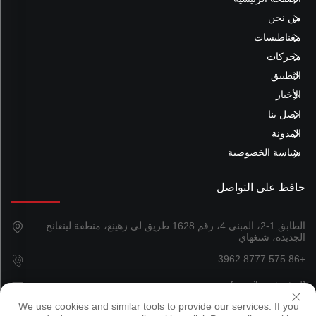
من نحن
مغناطيسات
محركات
التطبيق
الأخبار
اتصل بنا
المدونة
سياسة الخصوصية
حافظ على التواصل
الطابق 1-2، المبنى 4، رقم 1628 طريق لي زهينغ، منطقة لينغانج
الجديدة، شنغهاي
+86 575 8777 3962
[email protected]
We use cookies and similar tools to provide our services. If you