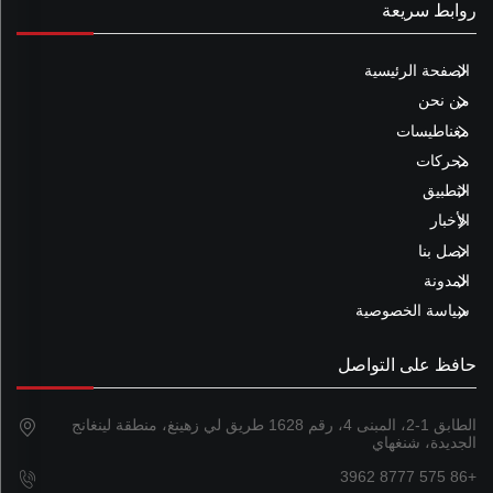
روابط سريعة
الصفحة الرئيسية
من نحن
مغناطيسات
محركات
التطبيق
الأخبار
اتصل بنا
المدونة
سياسة الخصوصية
حافظ على التواصل
الطابق 1-2، المبنى 4، رقم 1628 طريق لي زهينغ، منطقة لينغانج
الجديدة، شنغهاي
+86 575 8777 3962