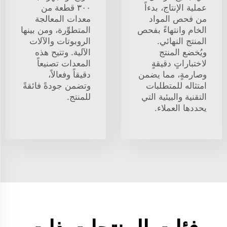
عملية الإنتاج، بدءاً
٣٠٠ قطعة من
من فحص المواد
معدات المعالجة
الخام وانتهاءً بفحص
المتطوِّرة، ومن بينها
المنتج النهائي.
الروبوتات والآلات
ويُخضع المنتج
الآلية. وتتيح هذه
لاختباراتٍ دقيقةٍ
المعدات تصنيعاً
وصارمةٍ، مما يضمن
دقيقاً وفعالاً،
امتثاله للمتطلبات
وتضمن جودةً فائقةً
التقنية والبيئية التي
للمنتج.
يحددها العملاء.