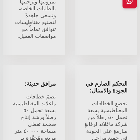
بمرونتها وترحيبها
بالطلبات الخاصة،
وتسعى جاهدةً
لتصنيع مغناطيسات
تتوافق تماماً مع
مواصفات العميل.
التحكم الصارم في
مرافق حديثة:
الجودة والامتثال:
تضمّ خطافات
تخضع الخطافات
ماغلاند المغناطيسية
المغناطيسية بسعة
بسعة تحمل ٥٠
تحمل ٥٠ رطلاً من
رطلاً ورشة إنتاج
شركة ماغلاند لرقابةٍ
ضخمة تغطي
صارمةٍ على الجودة
مساحة ٤٠٬٠٠٠ متر
في جميع مراحل
مربع، ومُجهَّزة بـ