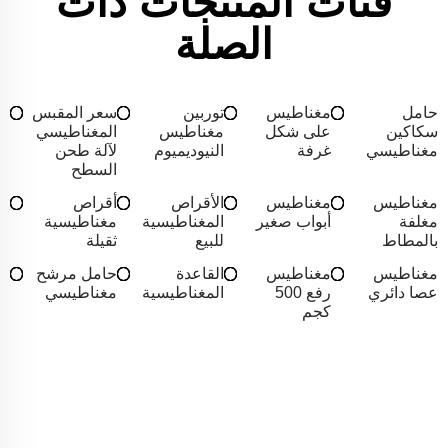
فئات المنتجات ذات
الصلة
حامل
مغناطيس
توربين
سعر المقبس
سكاكين
على شكل
مغناطيس
المغناطيسي
مغناطيسي
غرفة
النيوديميوم
لآلة طحن
السطح
مغناطيس
مغناطيس
الأقراص
أقراص
مغلفة
أبواب صغير
المغناطيسية
مغناطيسية
بالمطاط
للبيع
ثقيلة
مغناطيس
مغناطيس
القاعدة
حامل مرشح
عصا دائري
رفع 500
المغناطيسية
مغناطيسي
كجم