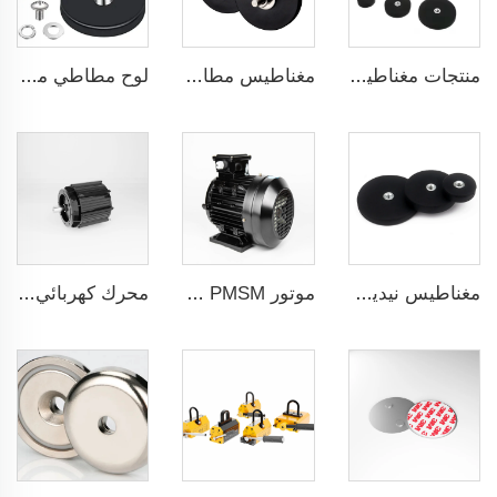
منتجات مغناطيسية للاستخدام في حوامل تركيب مستشعرات الإشارات داخل السيارة مغناطيسات 88 مم خيط أنثى مسطح داخلي
مغناطيس مطاطي لأبواب حراسة الآلات 66 مم خيط ذكر
لوح مطاطي مغناطيسي لحمل أدوات الإصلاح عبر الجذب المغناطيسي بخيط دائري مُحدب مقاس 66 مم
مغناطيس نيديميوم للاستخدام في أدوات محاذاة المغناطيس خلال تطبيق لف سيارات باللون المغناطيسي، موردو مغناطيس بخيط داخلي مسطح مقاس 66 مم
موتور PMSM المُتحكم في تردده 5.5 كيلوواط - 110 كيلوواط
محرك كهربائي لمشعاع ضغط سلبي 0.55ك و-2.2ك و