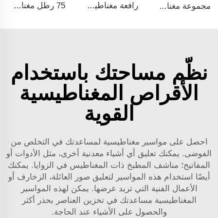
رافعة مغناطيسية مقاومة بوزن 1000 كجم معتمدة وفق شهادة CE
75 رطل مغناطيس مسمار مضاد المستخدم كحامل أدوات وأقفال الأبواب مغناطيس كوب نيووديميوم
مجموعة مغناطيسية عالية الجودة قطر 40 حامل سريع التثبيت لمغناطيس جهاز إنذار炯oke
نظّم مساحتك باستخدام
الأقراص المغناطيسية
القوية
احصل على مواسير مغناطيسية لمساعدتك في التخلص من
الفوضى. يمكنك تعليق أي أشياء معدنية أخرى، مثل الأدوات أو
المفاتيح؛ مناشف المطبخ ذات المغناطيس في الزوايا. يمكنك
أيضًا استخدام هذه المواسير لتعليق صور العائلة، الزخارف أو
الأعمال الفنية التي تريد عرضها. يمكن لهذه المواسير
المغناطيسية مساعدتك في تخزين العناصر بحذر أكثر
والحصول على الأشياء عند الحاجة.