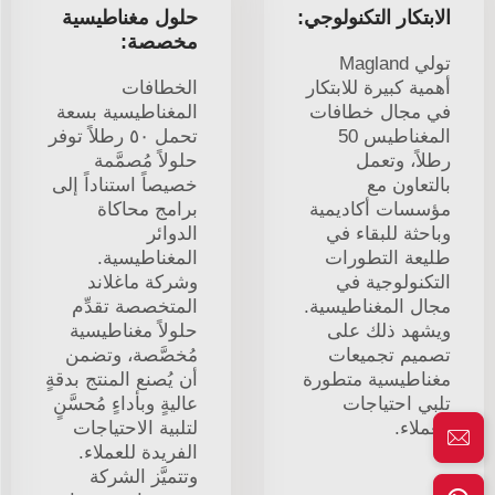
الابتكار التكنولوجي:
حلول مغناطيسية
مخصصة:
تولي Magland
أهمية كبيرة للابتكار
الخطافات
في مجال خطافات
المغناطيسية بسعة
المغناطيس 50
تحمل ٥٠ رطلاً توفر
رطلاً، وتعمل
حلولاً مُصمَّمة
بالتعاون مع
خصيصاً استناداً إلى
مؤسسات أكاديمية
برامج محاكاة
وباحثة للبقاء في
الدوائر
طليعة التطورات
المغناطيسية.
التكنولوجية في
وشركة ماغلاند
مجال المغناطيسية.
المتخصصة تقدِّم
ويشهد ذلك على
حلولاً مغناطيسية
تصميم تجميعات
مُخصَّصة، وتضمن
مغناطيسية متطورة
أن يُصنع المنتج بدقةٍ
تلبي احتياجات
عاليةٍ وبأداءٍ مُحسَّنٍ
العملاء.
لتلبية الاحتياجات
الفريدة للعملاء.
وتتميَّز الشركة