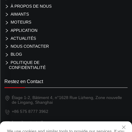
À PROPOS DE NOUS
AIMANTS
MOTEURS
APPLICATION
ACTUALITÉS
NOUS CONTACTER
BLOG
POLITIQUE DE
CONFIDENTIALITÉ
Restez en Contact
Étage 1-2, Bâtiment 4, n°1628 Rue Lizheng, Zone nouvelle
de Lingang, Shanghai
+86 575 8777 3962
[email protected]
We use cookies and similar tools to provide our services. If you