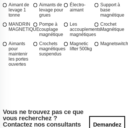
Aimant de
Aimants de
Électro-
Support à
levage 1
levage pour
aimant
base
tonne
grues
magnétique
MANDRIN
Pompe à
Les
Crochet
MAGNETIQUE
couplage
accouplements
Magnétique
magnétique
magnétiques
Aimants
Crochets
Magnetic
Magnetswitc
pour
magnétiques
lifter 500kg
maintenir
suspendus
les portes
ouvertes
Vous ne trouvez pas ce que
vous recherchez ?
Contactez nos consultants
Demandez