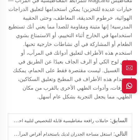
مغناطيس MagLand للمرابط المغناطيسية في المرآب —
خيارات عديدة للتخزين! يمكن استخدامها لتعليق الدراجات
الهوائية، خرطوم الحديقة، المعاطف، وحتى الحقيبة
المدرسية! إنها متينة ومقاومة للصدأ مما يعني أنك تستطيع
استخدامها في الخارج أثناء التخييم، أو الاستمتاع بشوي
الطعام أو المشاركة في أي نشاطات خارجية تحبها.
استخدم هذه الأطراف لتعليق أدواتك في المرآب، أو
تعليق لوح الكي أو الرف الجاف بعيدًا عن الطريق في
غرفة الغسيل. ليست مقتصرة فقط على الحمام، يمكنك
استخدام هذه الأطراف في المطبخ وتعليق السكاكين،
المغرفات، وأدوات الطهي الأخرى بالقرب من مكان
الطهي، مما يجعل التجربة بشكل عام أسهل.
السابق:
حاملات رافعة مغناطيسية قابلة للتخصيص لتلبية احتياجاتك
التالي:
استغل مساحة الجدران لديك باستخدام أقراص المرآب المغناطيسية