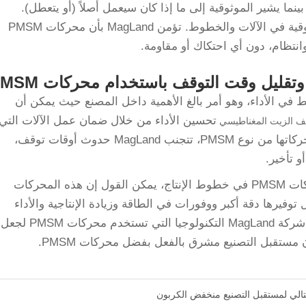
نما يشير الموثوقية إلى ما إذا كان سيعمل أصلاً (أو يتعطل).
محركات PMSM مثالية لتعظيم الكفاءة والموثوقية في الآلات والخطوط. تؤمن MagLand بأن محركات PMSM
انتظام، دون أي احتكاك أو مقاومة.
في الأداء، وهو أمر بالغ الأهمية داخل المصنع حيث يمكن أن
تحسين الأداء من خلال ضمان عمل الآلات التي
ف الزيت المغناطيسي
تعمل بها بشكل أكثر فعالية وسلاسة. بفضل محركاتها من نوع PMSM، تتجنب MagLand حدوث أوقات توقف،
 تأخير.
وبنظر الإمكانات الكبيرة والأداء المتفوق لمحركات PMSM في خطوط الإنتاج، يمكن القول إن هذه المحركات
وفيرها دقة أكبر ووفورات في الطاقة وزيادة الإنتاجية والأداء
والموثوقية في الصناعات حول العالم. وتتصدر شركة MagLand التكنولوجيا التي تستخدم محركات PMSM لجعل
 مستقبل التصنيع مشرق بالفعل بفضل محركات PMSM.
تالي لمستقبل التصنيع منخفض الكربون