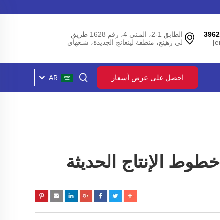
الطابق 1-2، المبنى 4، رقم 1628 طريق
لي زهينغ، منطقة لينغانج الجديدة، شنغهاي
احصل على عرض أسعار
AR