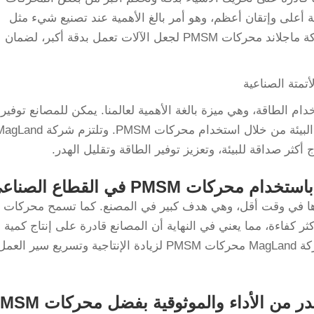
قة أعلى وإتقان أعظم، وهو أمر بالغ الأهمية عند تصنيع شيء مثل
السيارة أو الهاتف – أو حتى لعبة. تستخدم شركة ماجلاند محركات PMSM لجعل الآلات تعمل بدقة أكبر، لضمان
تمتة الصناعية
 حيث استخدام الطاقة، وهي ميزة بالغة الأهمية لعالمنا. يمكن للمصانع توفير
كمية كبيرة من الكهرباء والمساهمة في حماية البيئة من خلال استخدام محركات PMSM. وتلتزم شرك
حركات PMSM في القطاع الصناعي
جازها في وقت أقل، وهي هدف كبير في المصنع. كما تسمح محركات
ثر كفاءة، مما يعني في النهاية أن المصانع قادرة على إنتاج كمية
أكبر من المنتجات في وقت أقل. وتستخدم شركة MagLand محركات PMSM لزيادة الإنتاجية وتسريع سير العم
 من الأداء والموثوقية بفضل محركات PMSM