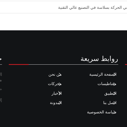
 الحركة بسلاسة في التصنيع عالي التقنية
روابط سريعة
ح
الصفحة الرئيسية
من نحن
من
مغناطيسات
محركات
86 575 8777 3962
التطبيق
الأخبار
[email protected]
اتصل بنا
المدونة
سياسة الخصوصية