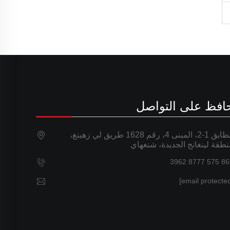
افظ على التواصل
الطابق 1-2، المبنى 4، رقم 1628 طريق لي زهينغ،
طقة لينغانج الجديدة، شنغهاي
+