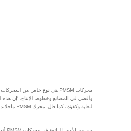
محركات PMSM هي نوع خاص من المح
وأفضل في المصانع وخطوط الإنتاج. 'إن هذه ال
للغاية وكفؤة'، كما قال. محرك PMSM ماجلاند PMSM
من بين